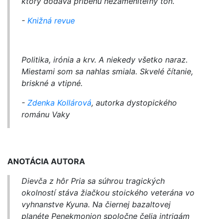
ktorý dodáva príbehu nezameniteľný tón.
-
Knižná revue
Politika, irónia a krv. A niekedy všetko naraz.
Miestami som sa nahlas smiala. Skvelé čítanie,
briskné a vtipné.
-
Zdenka Kollárová
, autorka dystopického
románu Vaky
ANOTÁCIA AUTORA
Dievča z hôr Pria sa súhrou tragických
okolností stáva žiačkou stoického veterána vo
vyhnanstve Kyuna. Na čiernej bazaltovej
planéte Penekmonion spoločne čelia intrigám