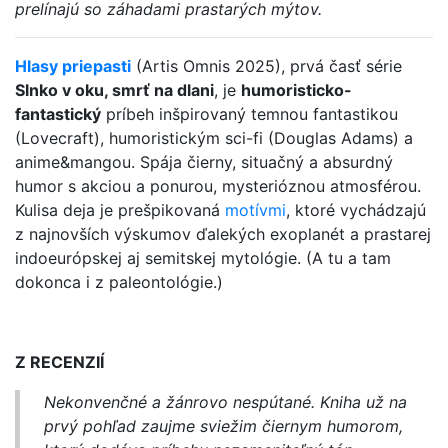
prelínajú so záhadami prastarých mýtov.
Hlasy priepasti
(Artis Omnis 2025), prvá časť série
Slnko v oku, smrť na dlani
, je
humoristicko-
fantastický
príbeh inšpirovaný temnou fantastikou
(Lovecraft), humoristickým sci-fi (Douglas Adams) a
anime&mangou. Spája čierny, situačný a absurdný
humor s akciou a ponurou, mysterióznou atmosférou.
Kulisa deja je prešpikovaná
motívmi
, ktoré vychádzajú
z najnovších výskumov ďalekých exoplanét a prastarej
indoeurópskej aj semitskej mytológie. (A tu a tam
dokonca i z paleontológie.)
Z RECENZIÍ
Nekonvenčné a žánrovo nespútané. Kniha už na
prvý pohľad zaujme sviežim čiernym humorom,