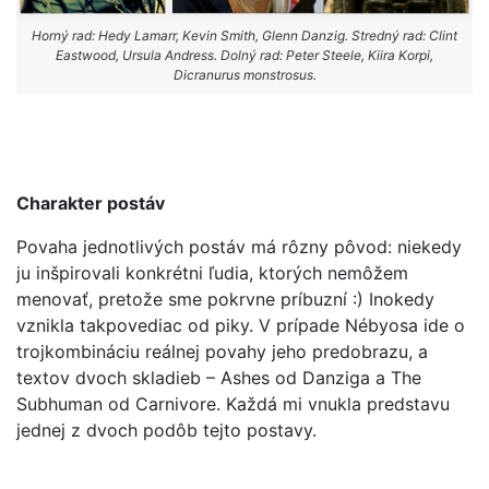
Horný rad: Hedy Lamarr, Kevin Smith, Glenn Danzig. Stredný rad: Clint
Eastwood, Ursula Andress. Dolný rad: Peter Steele, Kiira Korpi,
Dicranurus monstrosus.
Charakter postáv
Povaha jednotlivých postáv má rôzny pôvod: niekedy
ju inšpirovali konkrétni ľudia, ktorých nemôžem
menovať, pretože sme pokrvne príbuzní :) Inokedy
vznikla takpovediac od piky. V prípade Nébyosa ide o
trojkombináciu reálnej povahy jeho predobrazu, a
textov dvoch skladieb – Ashes od Danziga a The
Subhuman od Carnivore. Každá mi vnukla predstavu
jednej z dvoch podôb tejto postavy.