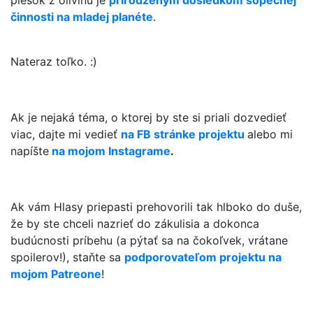
piesok z olivínu je
prirodzeným dôsledkom sopečnej
činnosti na mladej planéte
.
Nateraz toľko. :)
Ak je nejaká téma, o ktorej by ste si priali dozvedieť
viac, dajte mi vedieť
na FB stránke projektu
alebo mi
napíšte
na mojom Instagrame
.
Ak vám Hlasy priepasti prehovorili tak hlboko do duše,
že by ste chceli nazrieť do zákulisia a dokonca
budúcnosti príbehu (a pýtať sa na čokoľvek, vrátane
spoilerov!), staňte sa
podporovateľom projektu na
mojom Patreone
!