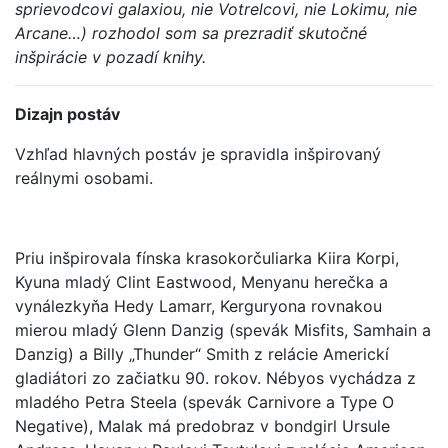
sprievodcovi galaxiou, nie Votrelcovi, nie Lokimu, nie
Arcane…) rozhodol som sa prezradiť skutočné
inšpirácie v pozadí knihy.
Dizajn postáv
Vzhľad hlavných postáv je spravidla inšpirovaný
reálnymi osobami.
Priu inšpirovala fínska krasokorčuliarka Kiira Korpi,
Kyuna mladý Clint Eastwood, Menyanu herečka a
vynálezkyňa Hedy Lamarr, Kerguryona rovnakou
mierou mladý Glenn Danzig (spevák Misfits, Samhain a
Danzig) a Billy „Thunder“ Smith z relácie Americkí
gladiátori zo začiatku 90. rokov. Nébyos vychádza z
mladého Petra Steela (spevák Carnivore a Type O
Negative), Malak má predobraz v bondgirl Ursule