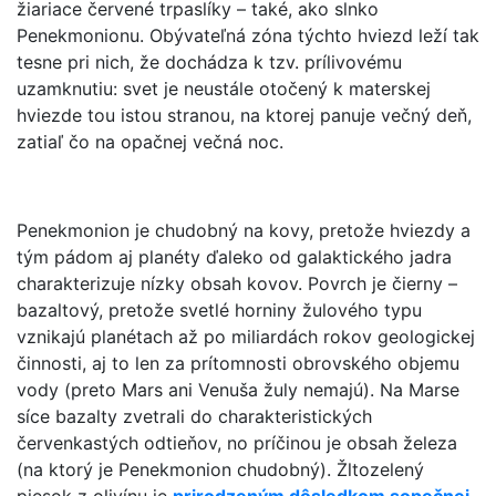
žiariace červené trpaslíky – také, ako slnko
Penekmonionu. Obývateľná zóna týchto hviezd leží tak
tesne pri nich, že dochádza k tzv. prílivovému
uzamknutiu: svet je neustále otočený k materskej
hviezde tou istou stranou, na ktorej panuje večný deň,
zatiaľ čo na opačnej večná noc.
Penekmonion je chudobný na kovy, pretože hviezdy a
tým pádom aj planéty ďaleko od galaktického jadra
charakterizuje nízky obsah kovov. Povrch je čierny –
bazaltový, pretože svetlé horniny žulového typu
vznikajú planétach až po miliardách rokov geologickej
činnosti, aj to len za prítomnosti obrovského objemu
vody (preto Mars ani Venuša žuly nemajú). Na Marse
síce bazalty zvetrali do charakteristických
červenkastých odtieňov, no príčinou je obsah železa
(na ktorý je Penekmonion chudobný). Žltozelený