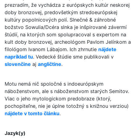
prezradím, že vychádza z európskych kultúr neskorej
doby bronzovej, predovšetkým stredoeurópskej
kultúry popolnicových polí. Slnečné & záhrobné
božstvo Sowulia/Dcéra slnka je inšpirované závermí
štúdií, na ktorých som spolupracoval s expertom na
kult doby bronzovej, archeológom Pavlom Jelínkom a
filológom Ivanom Lábajom. Ich zhrnutie
nájdete
napríklad tu
. Vedecké štúdie sme publikovali v
slovenčine
aj
angličtine
.
Motu nemá nič spoločné s indoeurópskym
náboženstvom, ale s náboženstvom starých Semitov.
Viac o jeho mytologickom predobraze (ktorý,
pochopiteľne, nie je úplne totožný s knižnou verziou)
nájdete v tomto článku
.
Jazyk(y)