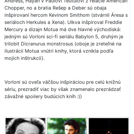
Andress, Hayan v Paulovi Teutulovi z relácie American
Chopper, no a bratia Rešep a Deber sú obaja
inšpirovaní hercom Kevinom Smithom (stvárnil Áresa s
seriáloch Herkules a Xena). Ulkva inšpiroval Freddie
Mercury a dizajn Motua má dve hlavné východiská:
jedným sú Vorloni sci-fi seriálu Babylon 5, druhým je
trilobit Dicranurus monstrosus (oboje je zreteľné na
ilustrácii Motua vnútri knihy, ktorá vznikla podľa
mojich inštrukcií).
Vorloni sú oveľa väčšou inšpiráciou pre celú knižnú
sériu, prezradiť viac by však znamenalo prezrádzať
závažné spoilery budúcich kníh :))