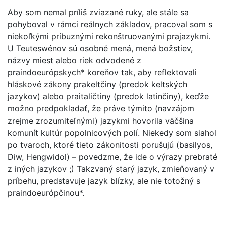
Aby som nemal príliš zviazané ruky, ale stále sa
pohyboval v rámci reálnych základov, pracoval som s
niekoľkými príbuznými rekonštruovanými prajazykmi.
U Teuteswénov sú osobné mená, mená božstiev,
názvy miest alebo riek odvodené z
praindoeurópskych* koreňov tak, aby reflektovali
hláskové zákony prakeltčiny (predok keltských
jazykov) alebo praitaličtiny (predok latinčiny), keďže
možno predpokladať, že práve týmito (navzájom
zrejme zrozumiteľnými) jazykmi hovorila väčšina
komunít kultúr popolnicových polí. Niekedy som siahol
po tvaroch, ktoré tieto zákonitosti porušujú (basilyos,
Diw, Hengwidol) – povedzme, že ide o výrazy prebraté
z iných jazykov ;) Takzvaný starý jazyk, zmieňovaný v
príbehu, predstavuje jazyk blízky, ale nie totožný s
praindoeurópčinou*.