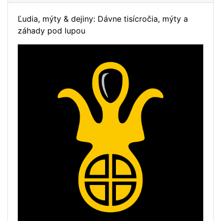
Ľudia, mýty & dejiny: Dávne tisícročia, mýty a
záhady pod lupou