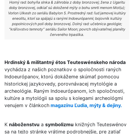
Horný rad: bohyňa slnka & záhrobia z doby bronzovej; žena z Ugaritu
doby bronzovej, odkiaľ sú doložené mýty o bohu smrti menom Mot(u);
Vorlon Ulkesh zo seriálu Babylon 5. Prostredný rad: ľud jamovej kultúry
eneolitu, ktorí sa spájajú s ranými Indoeurópanmi; bojovník kultúry
popolnicových polí doby bronzovej. Dolný rad: učebnica geológie;
“kráľovstvo temnoty” seriálu Sailor Moon; povrch obývateľnej planéty
červeného trpaslíka.
Hrdinský & militantný étos Teuteswénskeho národa
vychádza z našich poznatkov o spoločnosti raných
Indoeurópanov, ktorú dokážeme skúmať pomocou
historickej jazykovedy, porovnávacej mytológie a
archeológie. Raným Indoeurópanom, ich spoločnosti,
kultúre a mytológii sa spolu s kolegami archeológmi
venujem v článkoch
magazínu Ľudia, mýty & dejiny.
K
náboženstvu
a
symbolizmu
knižných Teuteswénov
sa na tejto stránke vrátime podrobnejšie, pre zatiaľ