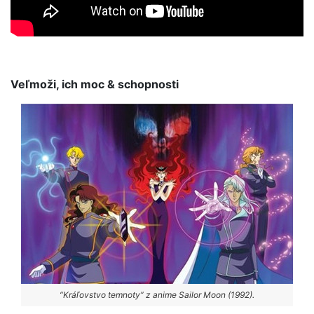
Veľmoži, ich moc & schopnosti
“Kráľovstvo temnoty” z anime Sailor Moon (1992).