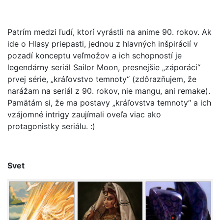
Patrím medzi ľudí, ktorí vyrástli na anime 90. rokov. Ak
ide o Hlasy priepasti, jednou z hlavných inšpirácií v
pozadí konceptu veľmožov a ich schopností je
legendárny seriál Sailor Moon, presnejšie „záporáci“
prvej série, „kráľovstvo temnoty“ (zdôrazňujem, že
narážam na seriál z 90. rokov, nie mangu, ani remake).
Pamätám si, že ma postavy „kráľovstva temnoty“ a ich
vzájomné intrigy zaujímali oveľa viac ako
protagonistky seriálu. :)
Svet